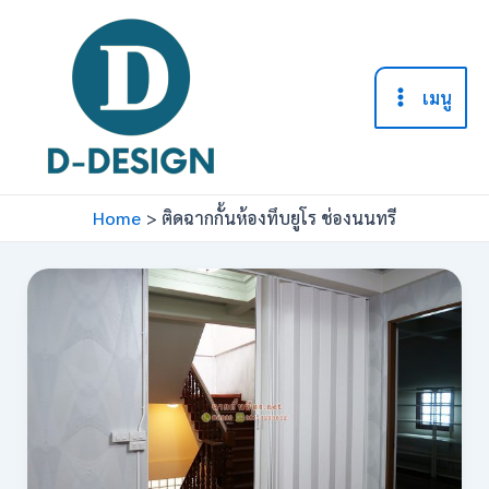
Skip
to
content
เมนู
Main
Menu
Home
ติดฉากกั้นห้องทึบยูโร ช่องนนทรี