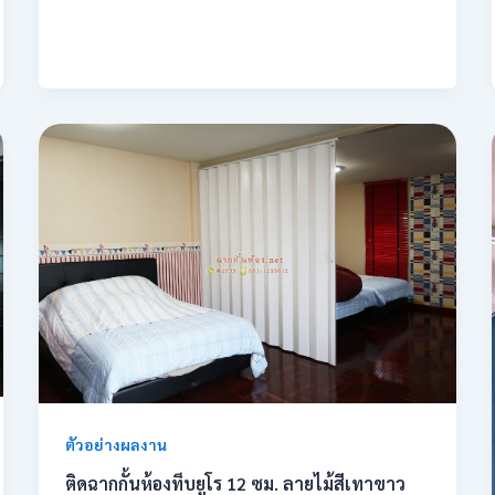
ตัวอย่างผลงาน
ติดฉากกั้นห้องทึบยูโร 12 ซม. ลายไม้สีเทาขาว