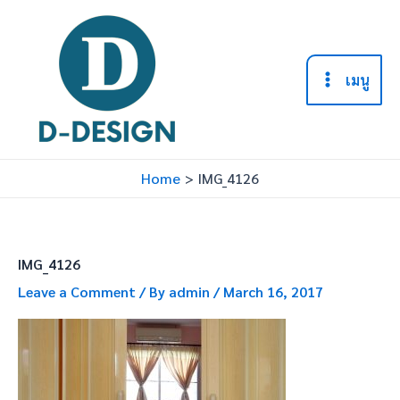
Skip
to
content
เมนู
Main
Menu
Home
IMG_4126
IMG_4126
Leave a Comment
/ By
admin
/
March 16, 2017